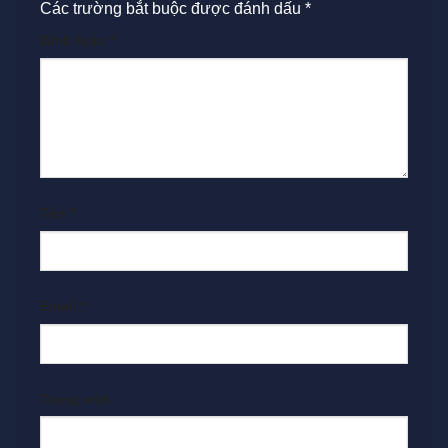
Các trường bắt buộc được đánh dấu
*
Bình luận
*
Tên
*
Email
*
Trang web