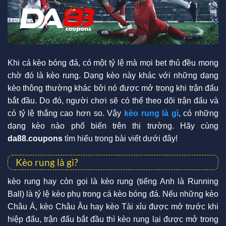
Khi cá kèo bóng đá, có một tỷ lệ mà mọi bet thủ đều mong
chờ đó là kèo rung. Dạng kèo này khác với những dạng
kèo thông thường khác bởi nó được mở trong khi trận đấu
bắt đầu. Do đó, người chơi sẽ có thể theo dõi trận đấu và
có tỷ lệ thắng cao hơn so. Vậy
kèo rung là gì
, có những
dạng kèo nào phổ biến trên thị trường. Hãy cùng
da88.coupons
tìm hiểu trong bài viết dưới đây!
Kèo rung là gì?
kèo rung hay còn gọi là kèo rung (tiếng Anh là Running
Ball) là tỷ lệ kèo phụ trong cá kèo bóng đá. Nếu những kèo
Châu Á, kèo Châu Âu hay kèo Tài xỉu được mở trước khi
hiệp đấu, trận đấu bắt đầu thì kèo rung lại được mở trong