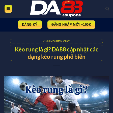
Bỏ
qua
nội
dung
ĐĂNG KÝ
ĐĂNG NHẬP MỚI +100K
KINH NGHIỆM CHƠI
Kèo rung là gì? DA88 cập nhật các
dạng kèo rung phổ biến