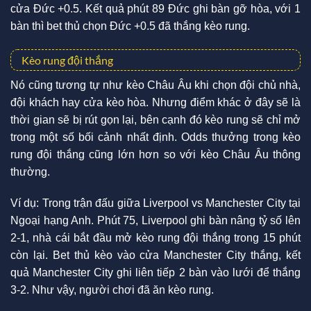
cửa Đức +0.5. Kết quả phút 89 Đức ghi bàn gỡ hòa, với 1
bàn thì bet thủ chọn Đức +0.5 đã thắng kèo rung.
Kèo rung đội thắng
Nó cũng tương tự như kèo Châu Âu khi chọn đội chủ nhà,
đội khách hay cửa kèo hòa. Nhưng điểm khác ở đây sẽ là
thời gian sẽ bị rút gọn lại, bên cạnh đó kèo rung sẽ chỉ mở
trong một số bối cảnh nhất định. Odds thưởng trong kèo
rung đội thắng cũng lớn hơn so với kèo Châu Âu thông
thường.
Ví dụ: Trong trận đấu giữa Liverpool vs Manchester City tại
Ngoại hạng Anh. Phút 75, Liverpool ghi bàn nâng tỷ số lên
2-1, nhà cái bắt đầu mở kèo rung đội thắng trong 15 phút
còn lại. Bet thủ kèo vào cửa Manchester City thắng, kết
quả Manchester City ghi liên tiếp 2 bàn vào lưới để thắng
3-2. Như vậy, người chơi đã ăn kèo rung.