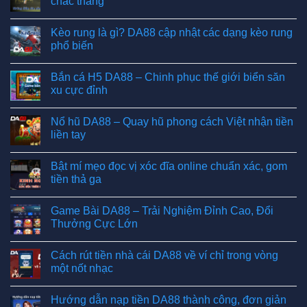
chắc thắng
Không
có
Kèo rung là gì? DA88 cập nhật các dạng kèo rung
bình
luận
phổ biến
ở
Kèo
Không
Châu
có
Bắn cá H5 DA88 – Chinh phục thế giới biển săn
Âu
bình
là
luận
xu cực đỉnh
gì?
ở
Bí
Kèo
Không
quyết
rung
có
Nổ hũ DA88 – Quay hũ phong cách Việt nhận tiền
cược
là
bình
kèo
gì?
luận
liền tay
Châu
DA88
ở
Âu
cập
Bắn
Không
chắc
nhật
cá
có
Bật mí mẹo đọc vị xóc đĩa online chuẩn xác, gom
thắng
các
H5
bình
dạng
DA88
luận
tiền thả ga
kèo
–
ở
rung
Chinh
Nổ
Không
phổ
phục
hũ
có
Game Bài DA88 – Trải Nghiệm Đỉnh Cao, Đổi
biến
thế
DA88
bình
giới
–
luận
Thưởng Cực Lớn
biển
Quay
ở
săn
hũ
Bật
Không
xu
phong
mí
có
Cách rút tiền nhà cái DA88 về ví chỉ trong vòng
cực
cách
mẹo
bình
đỉnh
Việt
đọc
luận
một nốt nhạc
nhận
vị
ở
tiền
xóc
Game
Không
liền
đĩa
Bài
có
Hướng dẫn nạp tiền DA88 thành công, đơn giản
tay
online
DA88
bình