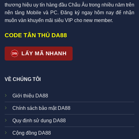
thương hiệu uy tín hàng đầu Châu Âu trong nhiều năm trên
nên tảng Mobile và PC. Đăng ký ngay hôm nay để nhận
muôn vàn khuyến mãi siêu VIP cho new member.
CODE TÂN THỦ DA88
LẤY MÃ NHANH
VỀ CHÚNG TÔI
Giới thiệu DA88
Chính sách bảo mật DA88
Quy định sử dụng DA88
Cộng đồng DA88