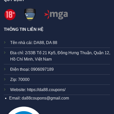
THÔNG TIN LIÊN HỆ
Tên nhà cái: DA88, DA 88
Địa chỉ:
2/33B Tổ 21 Kp5, Đông Hưng Thuận, Quận 12,
Hồ Chí Minh, Việt Nam
Điện thoại:
0906097189
Zip: 70000
Website: https://da88.coupons/
Email:
da88coupons@gmail.com